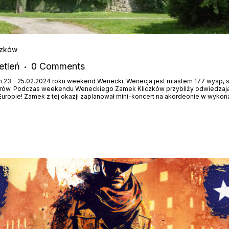
czków
etleń
0
Comments
h 23 - 25.02.2024 roku weekend Wenecki. Wenecja jest miastem 177 wysp, s
erów. Podczas weekendu Weneckiego Zamek Kliczków przybliży odwiedzający
Europie! Zamek z tej okazji zaplanował mini-koncert na akordeonie w wykon