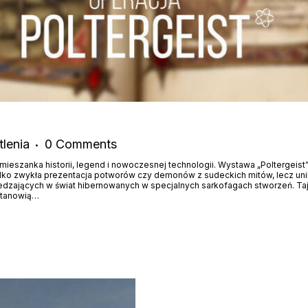
lenia
0
Comments
 mieszanka historii, legend i nowoczesnej technologii. Wystawa „Poltergeist”
e tylko zwykła prezentacja potworów czy demonów z sudeckich mitów, lecz u
edzających w świat hibernowanych w specjalnych sarkofagach stworzeń. Taj
stanowią…