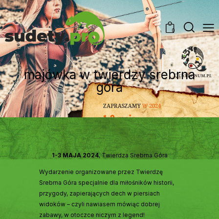
0
majówka w twierdzy srebrna
góra
1-3 MAJA 2024
, Twierdza Srebrna Góra
Wydarzenie organizowane przez Twierdzę
Srebrna Góra specjalnie dla miłośników historii,
przygody, zapierających dech w piersiach
widoków – czyli nawiasem mówiąc dobrej
zabawy, w otoczce niczym z legend!