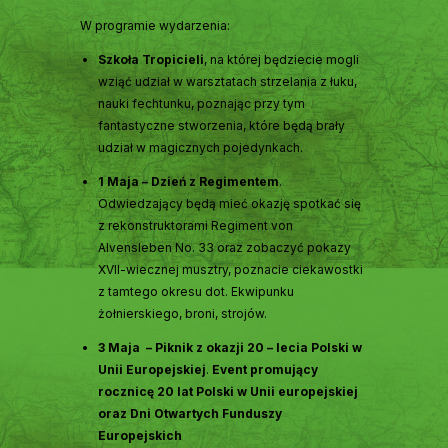
W programie wydarzenia:
Szkoła Tropicieli
, na której będziecie mogli
wziąć udział w warsztatach strzelania z łuku,
nauki fechtunku, poznając przy tym
fantastyczne stworzenia, które będą brały
udział w magicznych pojedynkach.
1 Maja – Dzień z Regimentem
.
Odwiedzający będą mieć okazję spotkać się
z rekonstruktorami Regiment von
Alvensleben No. 33 oraz zobaczyć pokazy
XVII-wiecznej musztry, poznacie ciekawostki
z tamtego okresu dot. Ekwipunku
żołnierskiego, broni, strojów.
3 Maja – Piknik z okazji 20 – lecia Polski w
Unii Europejskiej
.
Event promujący
rocznicę 20 lat Polski w Unii europejskiej
oraz Dni Otwartych Funduszy
Europejskich