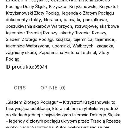
,
,
Pociągu Dolny Śląsk
Krzysztof Krzyżanowski
Krzysztof
,
Krzyżanowski Złoty Pociąg
legenda o Złotym Pociągu
,
,
,
,
dokumenty i fakty
literatura
pamiątki
pamiątkowe
,
,
poszukiwania skarbów Wałbrzych
rozwojowe
skarbowe
,
,
tajemnice Trzeciej Rzeszy
skarby Trzeciej Rzeszy
,
,
,
Śladem Złotego Pociągu książka
tajemnica
tajemnice
,
,
,
,
tajemnice Wałbrzycha
upominki
Wałbrzych
zagadka
,
,
zaginiony skarb
Zapomniana Historia Technol
Złoty
Pociąg
ID produktu:
35844
OPIS
OPINIE (0)
„Śladem Złotego Pociągu” – Krzysztof Krzyżanowski to
fascynująca publikacja, która zabiera czytelnika w podróż
po śladach jednej z największych tajemnic Dolnego Śląska
– legendy o złotym pociągu ukrytym przez Trzecią Rzeszę
w okolicach Wałbrzycha. Autor, wykorzystując swoje