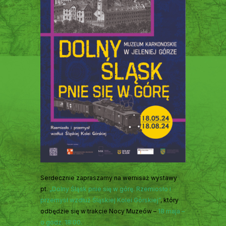
Serdecznie zapraszamy na wernisaż wystawy
pt.
„Dolny Śląsk pnie się w górę. Rzemiosło i
przemysł wzdłuż Śląskiej Kolei Górskiej”
, który
odbędzie się w trakcie Nocy Muzeów –
18 maja –
o godz. 18:00.