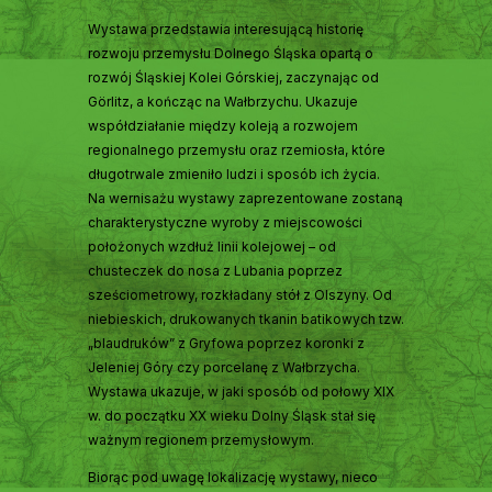
Wystawa przedstawia interesującą historię
rozwoju przemysłu Dolnego Śląska opartą o
rozwój Śląskiej Kolei Górskiej, zaczynając od
Görlitz, a kończąc na Wałbrzychu. Ukazuje
współdziałanie między koleją a rozwojem
regionalnego przemysłu oraz rzemiosła, które
długotrwale zmieniło ludzi i sposób ich życia.
Na wernisażu wystawy zaprezentowane zostaną
charakterystyczne wyroby z miejscowości
położonych wzdłuż linii kolejowej – od
chusteczek do nosa z Lubania poprzez
sześciometrowy, rozkładany stół z Olszyny. Od
niebieskich, drukowanych tkanin batikowych tzw.
„blaudruków” z Gryfowa poprzez koronki z
Jeleniej Góry czy porcelanę z Wałbrzycha.
Wystawa ukazuje, w jaki sposób od połowy XIX
w. do początku XX wieku Dolny Śląsk stał się
ważnym regionem przemysłowym.
Biorąc pod uwagę lokalizację wystawy, nieco