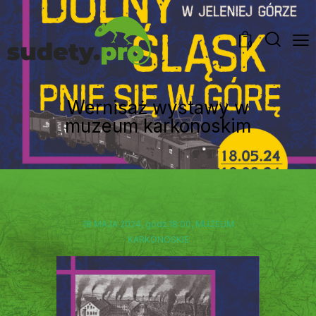
0
Wernisaż wystawy w
muzeum karkonoskim
18 MAJA 2024, godz.18:00, MUZEUM
KARKONOSKIE