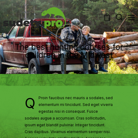
0
The best hunting courses for
children in the Midwest
Q
Proin faucibus nec mauris a sodales, sed
elementum mi tincidunt. Sed eget viverra
egestas nisi in consequat. Fusce
sodales augue a accumsan. Cras sollicitudin,
ipsum eget blandit pulvinar. Integer tincidunt.
Cras dapibus. Vivamus elementum semper nisi.