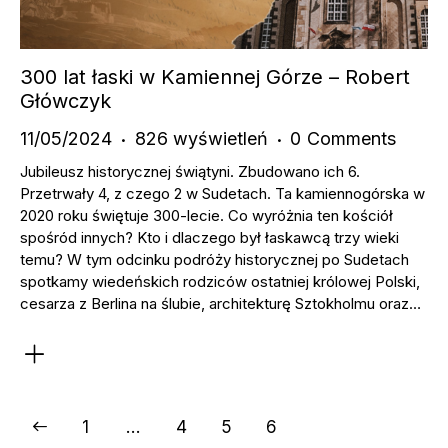
300 lat łaski w Kamiennej Górze – Robert
Główczyk
11/05/2024
826
wyświetleń
0
Comments
Jubileusz historycznej świątyni. Zbudowano ich 6.
Przetrwały 4, z czego 2 w Sudetach. Ta kamiennogórska w
2020 roku świętuje 300-lecie. Co wyróżnia ten kościół
spośród innych? Kto i dlaczego był łaskawcą trzy wieki
temu? W tym odcinku podróży historycznej po Sudetach
spotkamy wiedeńskich rodziców ostatniej królowej Polski,
cesarza z Berlina na ślubie, architekturę Sztokholmu oraz…
1
…
4
5
6